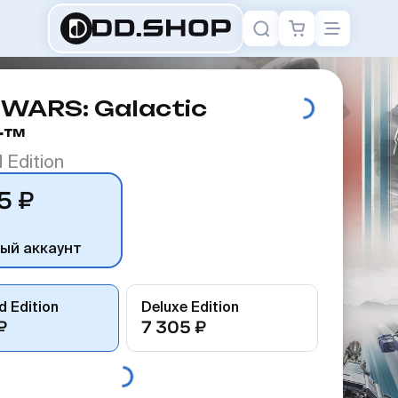
 WARS: Galactic
r™
 Edition
5 ₽
ый аккаунт
 Edition
Deluxe Edition
₽
7 305 ₽