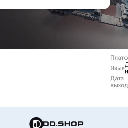
Плат
Д
Язык
н
Дата
выход