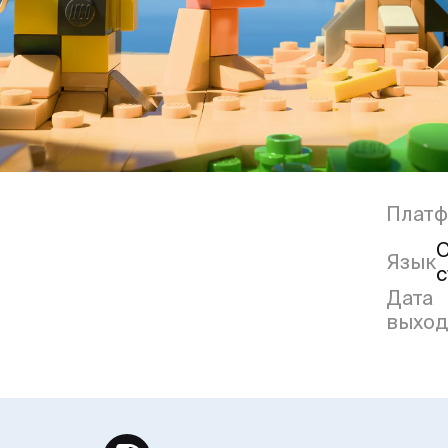
Плат
С
Язык
с
Дата
выход