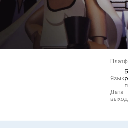
Платф
Б
Язык
р
п
Дата
выход