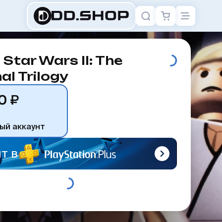
Star Wars II: The
al Trilogy
0 ₽
ый аккаунт
т в