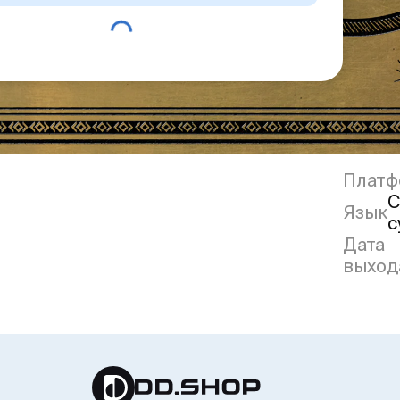
Платф
С
Язык
с
Дата
выход