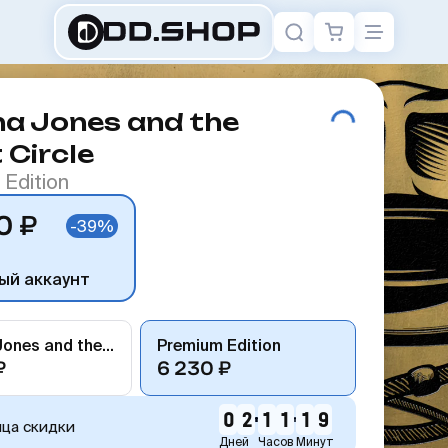
na Jones and the
 Circle
Edition
0 ₽
-39%
ый аккаунт
Indiana Jones and the Great Circle
Premium Edition
₽
6 230 ₽
0
2
1
1
1
9
нца скидки
Дней
Часов
Минут