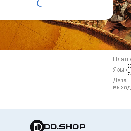
Плат
С
Язык
с
Дата
выход