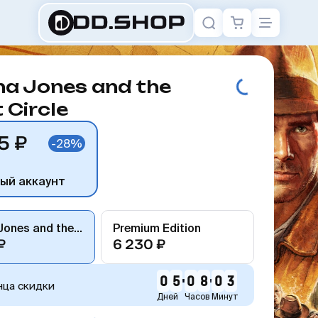
na Jones and the
 Circle
5 ₽
-28%
ный аккаунт
Indiana Jones and the Great Circle
Premium Edition
₽
6 230 ₽
0
5
0
8
0
3
нца скидки
Дней
Часов
Минут