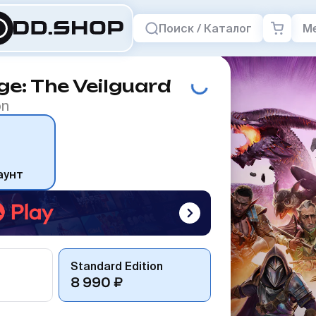
Поиск / Каталог
М
e: The Veilguard
on
аунт
Standard Edition
8 990 ₽