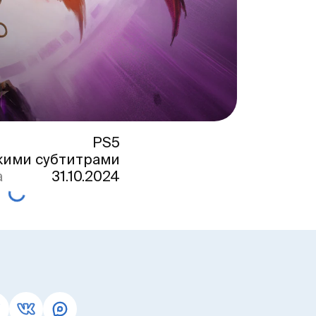
PS5
кими субтитрами
а
31.10.2024