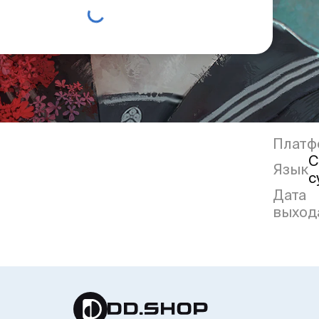
Платф
С
Язык
с
Дата
выход