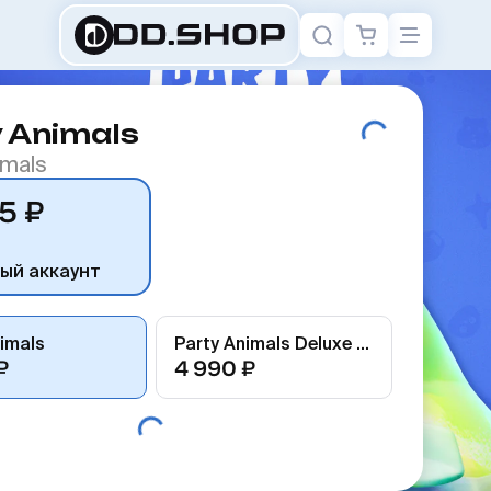
 Animals
imals
5 ₽
ый аккаунт
imals
Party Animals Deluxe Edition
₽
4 990 ₽