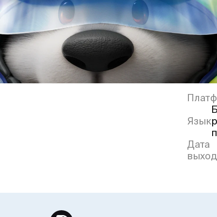
Плат
Б
Язык
р
п
Дата
выход