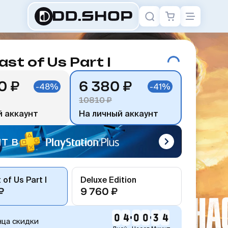
ast of Us Part I
0 ₽
6 380 ₽
-48%
-41%
10810 ₽
й аккаунт
На личный аккаунт
т в
 of Us Part I
Deluxe Edition
₽
9 760 ₽
0
4
0
0
3
4
нца скидки