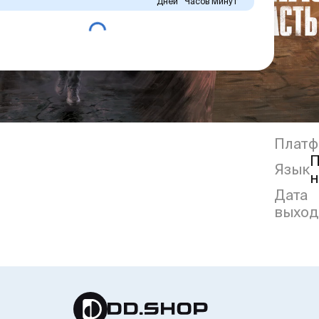
Дней
Часов
Минут
Платф
П
Язык
н
Дата
выход