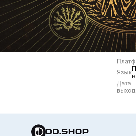
Платф
П
Язык
н
Дата
выход