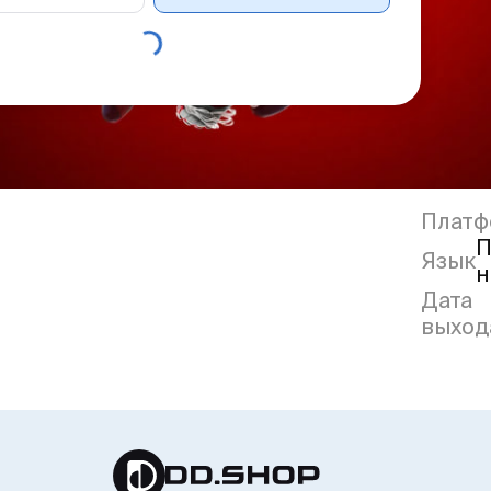
Платф
П
Язык
н
Дата
выход