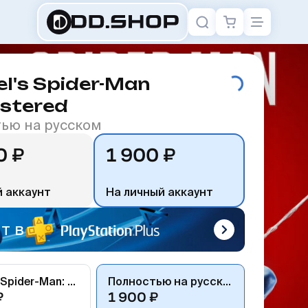
l's Spider-Man
stered
ью на русском
0 ₽
1 900 ₽
 аккаунт
На личный аккаунт
т в
Marvel’s Spider-Man: Game of the Year Edition
Полностью на русском
₽
1 900 ₽