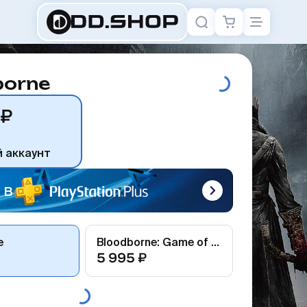
borne
 ₽
й аккаунт
 в
e
Bloodborne: Game of the Year Edition
5 995 ₽