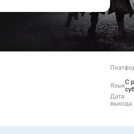
Платфо
С 
Язык
су
Дата
выхода