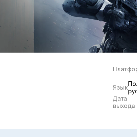
Платфо
По
Язык
ру
Дата
выхода