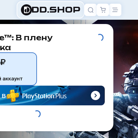
ne™: В плену
ка
 ₽
й аккаунт
 в