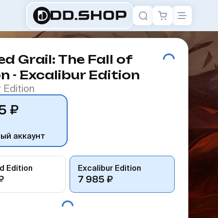
ed Grail: The Fall of
n - Excalibur Edition
 Edition
5 ₽
ный аккаунт
d Edition
Excalibur Edition
₽
7 985 ₽