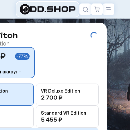
Witch
tion
 ₽
-77%
й аккаунт
tion
VR Deluxe Edition
2 700 ₽
Standard VR Edition
5 455 ₽