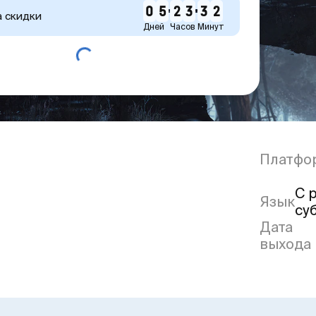
0
5
2
3
3
2
а скидки
Дней
Часов
Минут
Платфо
С 
Язык
су
Дата
выхода