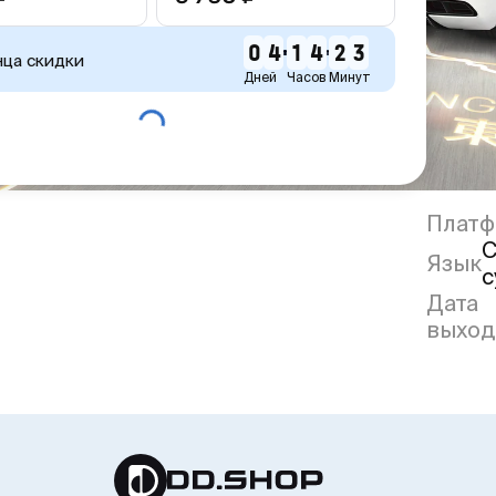
0
4
1
4
2
3
нца скидки
Дней
Часов
Минут
Платф
С
Язык
с
Дата
выход