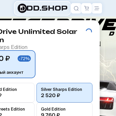
Drive Unlimited Solar
n
arps Edition
0 ₽
-72%
ый аккаунт
 Edition
Silver Sharps Edition
₽
2 520 ₽
treets Edition
Gold Edition
₽
9 760 ₽