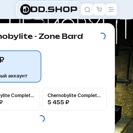
obylite - Zone Bard
₽
ный аккаунт
Chernobylite Complete Edition
Chernobylite Complete Edition
₽
5 455 ₽