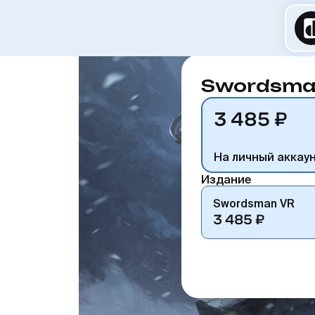
Swordsma
3 485 ₽
На личный аккау
Издание
Swordsman VR
3 485 ₽