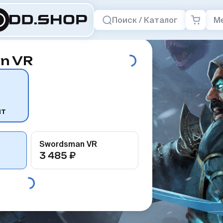
Поиск / Каталог
М
n VR
нт
Swordsman VR
3 485 ₽