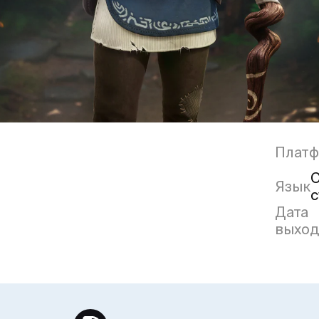
Плат
С
Язык
с
Дата
выход