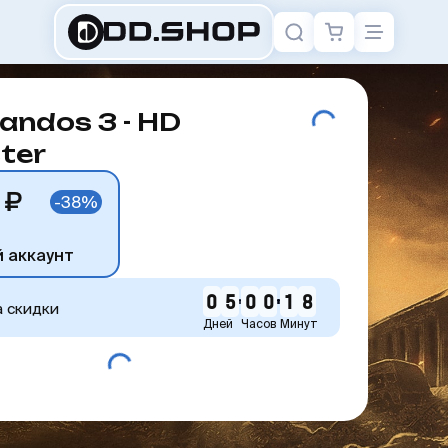
ndos 3 - HD
ter
 ₽
-38%
й аккаунт
0
5
0
0
1
8
а скидки
Дней
Часов
Минут