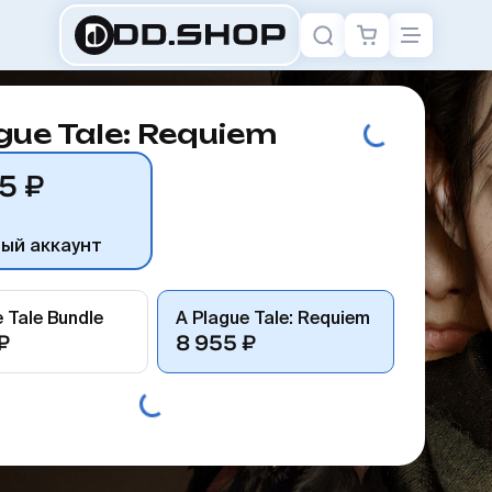
gue Tale: Requiem
5 ₽
ный аккаунт
 Tale Bundle
A Plague Tale: Requiem
₽
8 955 ₽