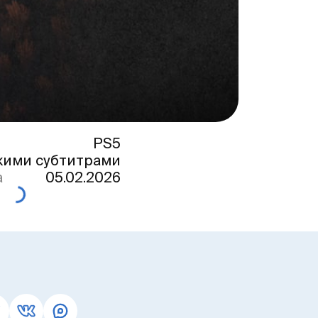
PS5
кими субтитрами
а
05.02.2026