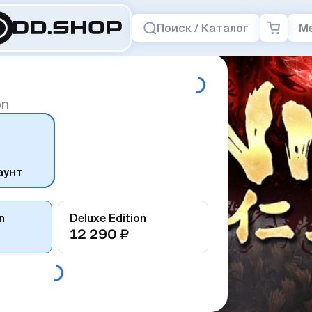
Поиск / Каталог
М
on
аунт
n
Deluxe Edition
12 290 ₽