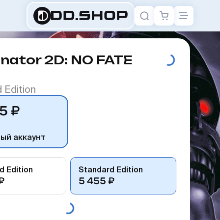
nator 2D: NO FATE
 Edition
5 ₽
ный аккаунт
d Edition
Standard Edition
₽
5 455 ₽