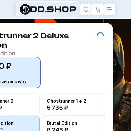
runner 2 Deluxe
on
dition
0 ₽
ный аккаунт
nner 2
Ghostrunner 1 + 2
₽
5 735 ₽
dition
Brutal Edition
₽
8 245 ₽