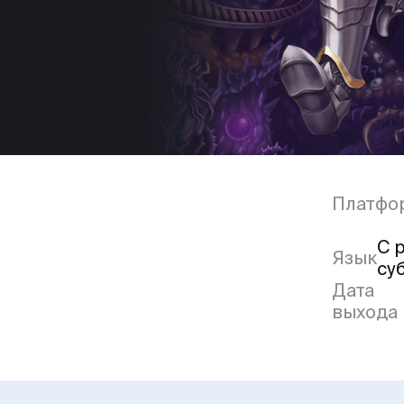
Платфо
С 
Язык
су
Дата
выхода