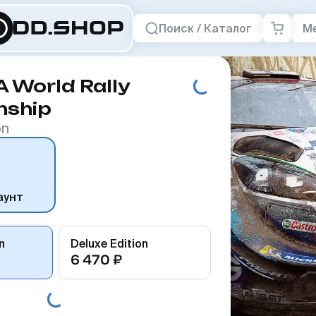
Поиск / Каталог
М
 World Rally
nship
on
аунт
n
Deluxe Edition
6 470 ₽