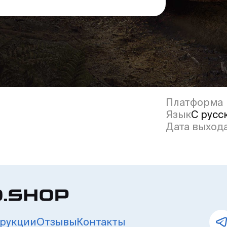
Платформа
Язык
С русс
Дата выход
рукции
Отзывы
Контакты