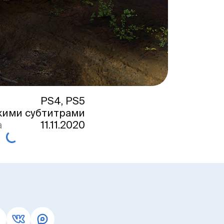
PS4, PS5
кими субтитрами
а
11.11.2020