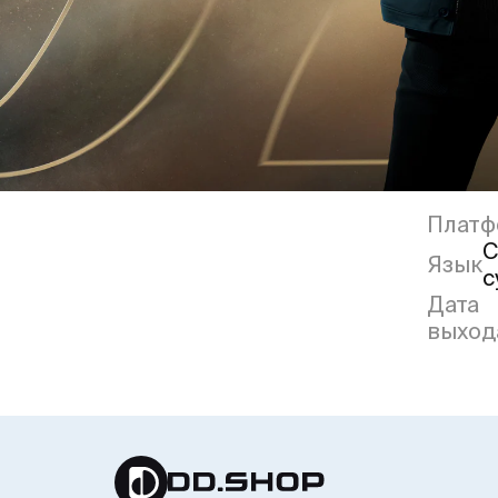
Платф
С
Язык
с
Дата
выход