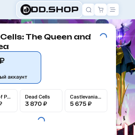
Cells: The Queen and
ea
₽
ый аккаунт
Medley of Pain Bundle
Dead Cells
Castlevania Bundle
₽
3 870 ₽
5 675 ₽