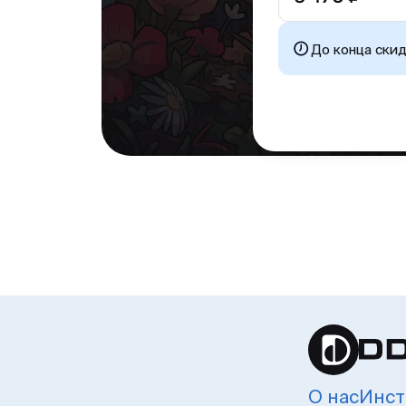
До конца ски
О нас
Инст