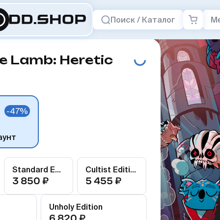
Поиск / Каталог
М
he Lamb: Heretic
-47%
аунт
Standard Edition
Cultist Edition
3 850 ₽
5 455 ₽
Unholy Edition
6 820 ₽