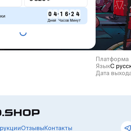
0
4
1
6
2
4
дки
Дней
Часов
Минут
Платформа
Язык
С русс
Дата выход
рукции
Отзывы
Контакты