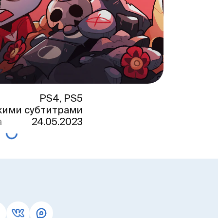
PS4, PS5
кими субтитрами
а
24.05.2023