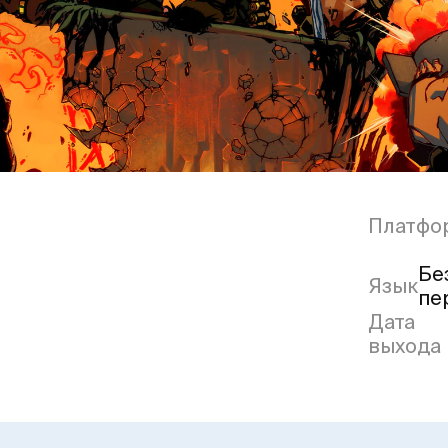
Платфо
Бе
Язык
пе
Дата
выхода