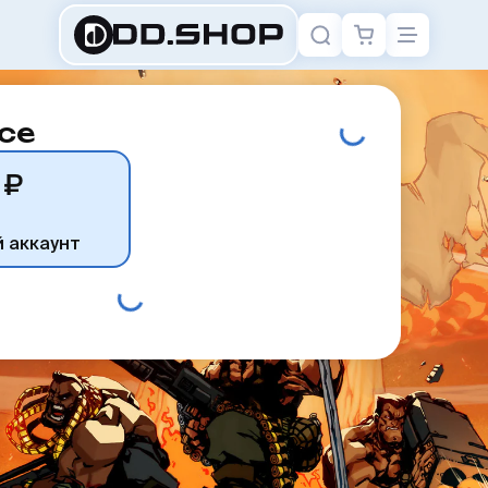
ce
 ₽
й аккаунт