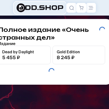
Полное издание «Очень
странных дел»
Издание
Dead by Daylight
Gold Edition
5 455 ₽
8 245 ₽