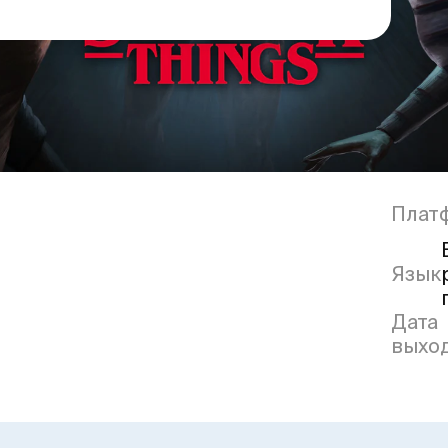
Плат
Язык
Дата
выхо