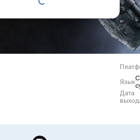
Платф
С
Язык
с
Дата
выход