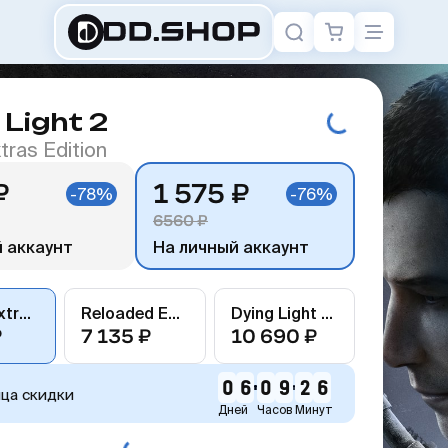
 Light 2
xtras Edition
₽
1 575 ₽
-78%
-76%
6560 ₽
 аккаунт
На личный аккаунт
Digital Extras Edition
Reloaded Edition
Dying Light Collection
₽
7 135 ₽
10 690 ₽
0
6
0
9
2
6
нца скидки
Дней
Часов
Минут