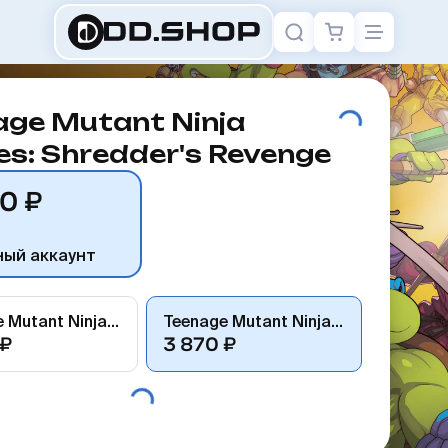
age Mutant Ninja
es: Shredder's Revenge
0 ₽
ный аккаунт
Teenage Mutant Ninja Turtles: Shredder's Revenge
Teenage Mutant Ninja Turtles: Shredder's Revenge
 ₽
3 870 ₽