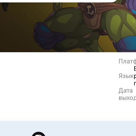
Плат
Язык
Дата
выхо