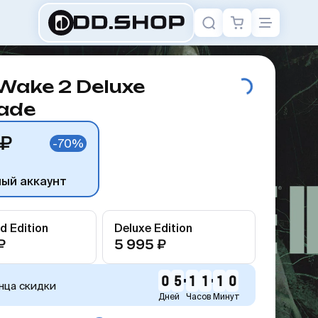
Wake 2 Deluxe
ade
 ₽
-70%
ный аккаунт
d Edition
Deluxe Edition
₽
5 995 ₽
0
5
1
1
1
0
нца скидки
Дней
Часов
Минут