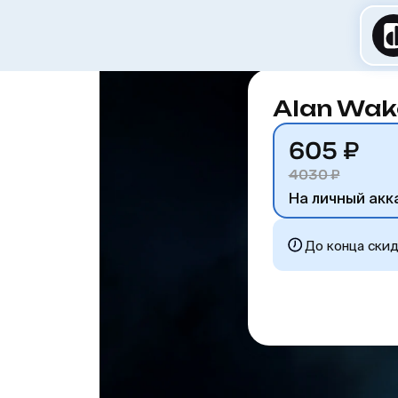
Alan Wak
605 ₽
4030 ₽
На личный акк
До конца ски