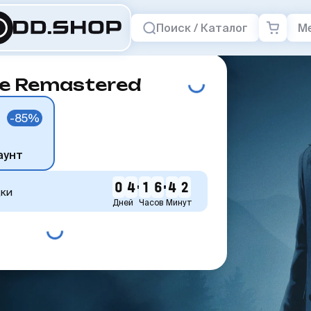
Поиск / Каталог
М
e Remastered
-85%
аунт
0
4
1
6
4
2
дки
Дней
Часов
Минут