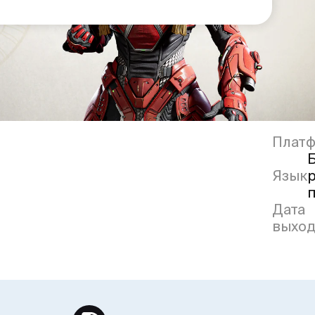
Плат
Язык
Дата
выход