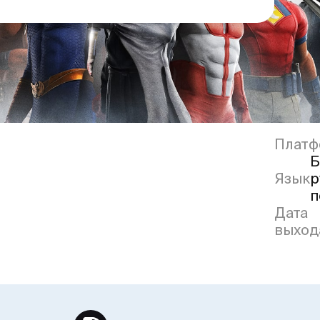
Платф
Б
Язык
р
п
Дата
выход