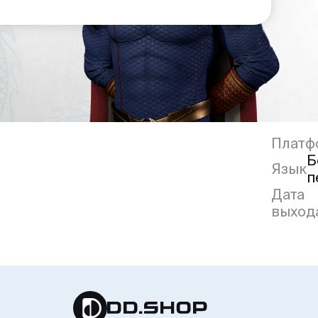
Платф
Б
Язык
п
Дата
выход