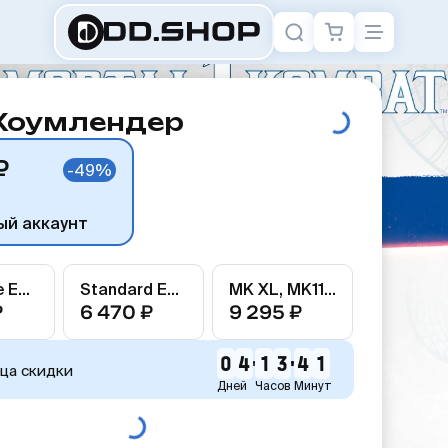
 Хоумлендер
₽
-49%
ый аккаунт
Definitive Edition
Standard Edition
MK XL, MK11, MK1
₽
6 470 ₽
9 295 ₽
0
4
1
3
4
1
ца скидки
Дней
Часов
Минут