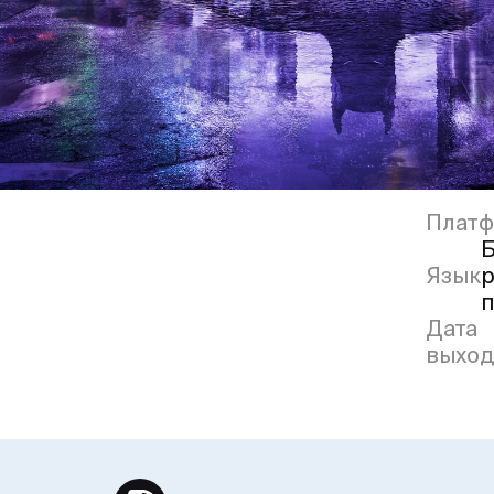
Плат
Б
Язык
р
п
Дата
выход