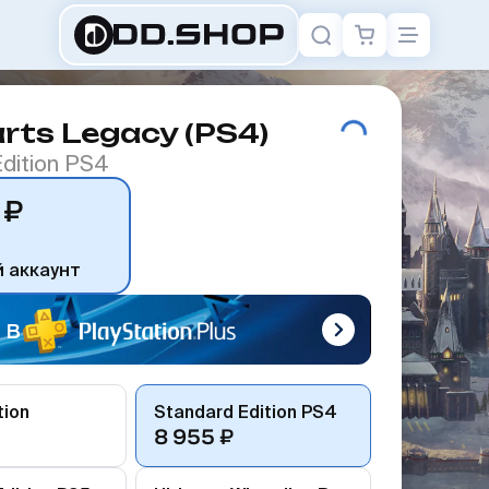
ts Legacy (PS4)
dition PS4
 ₽
й аккаунт
 в
tion
Standard Edition PS4
8 955 ₽