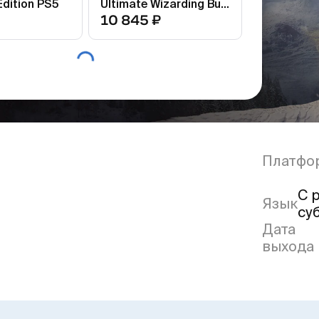
dition PS5
Ultimate Wizarding Bundle
10 845 ₽
Платфо
С 
Язык
су
Дата
выхода