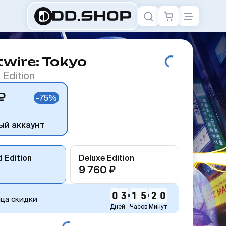
wire: Tokyo
 Edition
₽
-75%
ый аккаунт
 Edition
Deluxe Edition
9 760 ₽
0
3
1
5
2
0
нца скидки
Дней
Часов
Минут