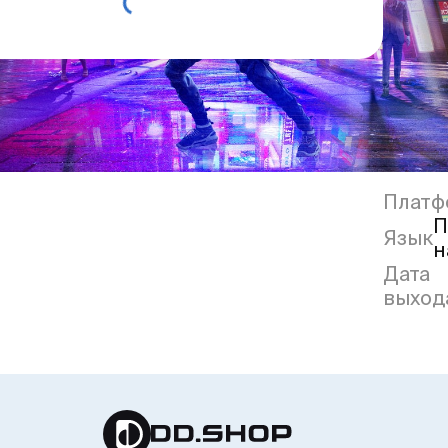
Платф
П
Язык
н
Дата
выход