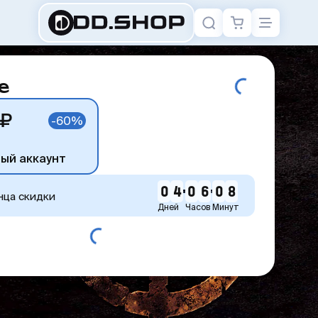
e
 ₽
-60%
ный аккаунт
0
4
0
6
0
8
нца скидки
Дней
Часов
Минут