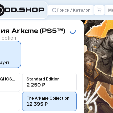
Поиск / Каталог
М
ия Arkane (PS5™)
lection
каунт
DEATHLOOP + GHOSTWIRE
Standard Edition
2 250 ₽
The Arkane Collection
12 395 ₽