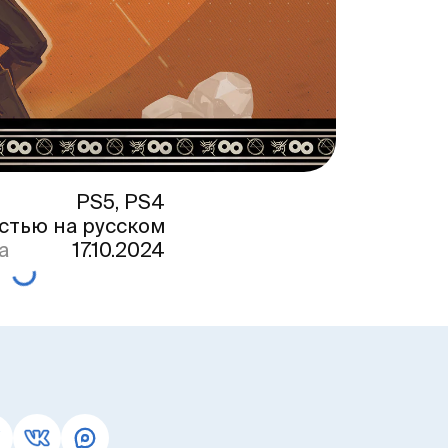
PS5, PS4
стью на русском
а
17.10.2024