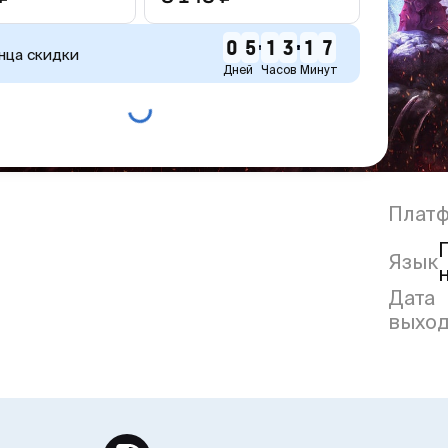
0
5
1
3
1
7
нца скидки
Дней
Часов
Минут
Плат
Язык
Дата
выхо