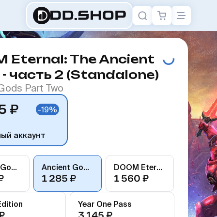
Eternal: The Ancient
- часть 2 (Standalone)
Gods Part Two
5 ₽
-19%
ный аккаунт
Ancient Gods Part One
Ancient Gods Part Two
DOOM Eternal
₽
1 285 ₽
1 560 ₽
dition
Year One Pass
₽
3 145 ₽