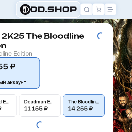
K25 The Bloodline
on
line Edition
55 ₽
ый аккаунт
Standard Edition
Deadman Edition
The Bloodline Edition
₽
11 155 ₽
14 255 ₽