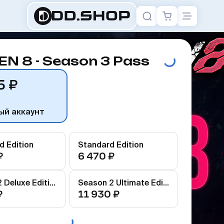
N 8 - Season 3 Pass
5 ₽
ый аккаунт
 Edition
Standard Edition
₽
6 470 ₽
Season 2 Deluxe Edition
Season 2 Ultimate Edition
₽
11 930 ₽