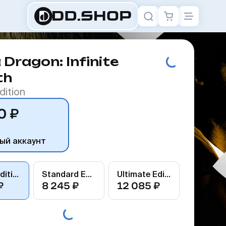
 Dragon: Infinite
th
dition
0 ₽
ый аккаунт
Deluxe Edition
Standard Edition
Ultimate Edition
₽
8 245 ₽
12 085 ₽