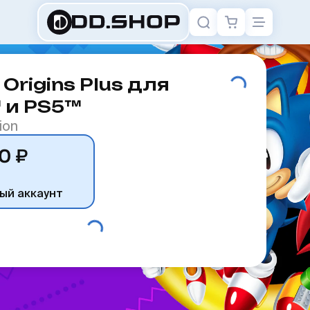
 Origins Plus для
 и PS5™
ion
0 ₽
ый аккаунт