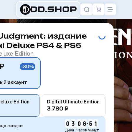
 Judgment: издание
al Deluxe PS4 & PS5
eluxe Edition
₽
-80%
ый аккаунт
Deluxe Edition
Digital Ultimate Edition
3 780 ₽
0
3
0
6
5
1
нца скидки
Дней
Часов
Минут