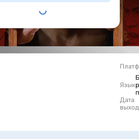
Плат
Б
Язык
р
п
Дата
выход